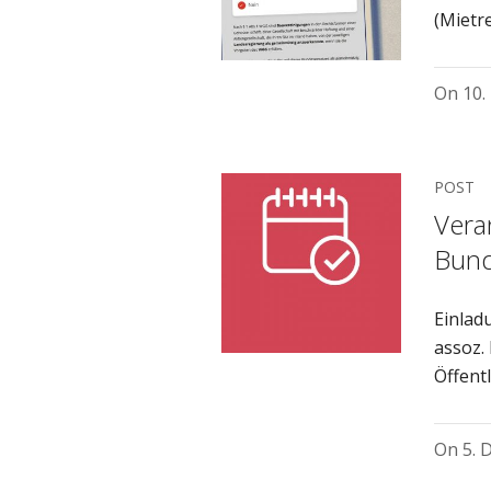
(Mietr
On
10.
POST
Vera
Bund
Einlad
assoz. 
Öffent
On
5. 