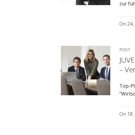
zur fü
On
24.
POST
JUVE
– Ve
Top-Pl
"Wirts
On
18.