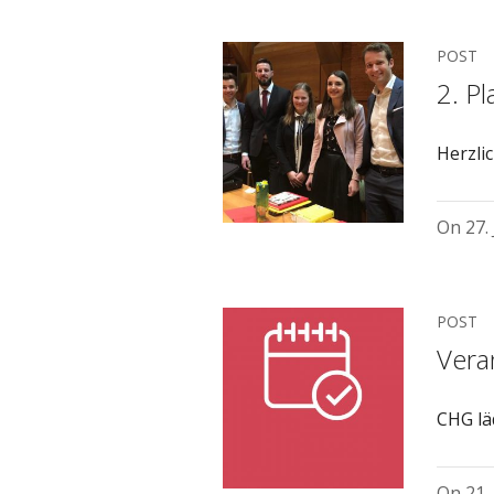
POST
2. P
Herzli
On
27.
POST
Vera
CHG lä
On
21.