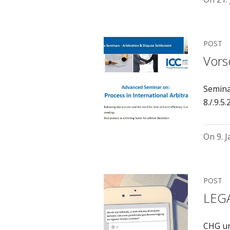
POST
Vors
Seminar
8./.9.5
On
9. 
POST
LEG
CHG un