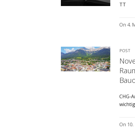
TT
On
4. 
POST
Nove
Raum
Bau
CHG-An
wichti
On
10.