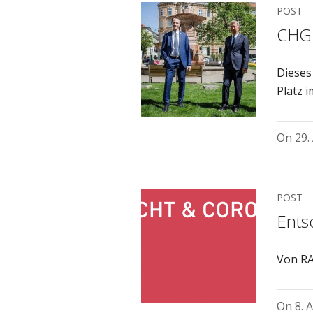
POST
CHG 
Dieses
Platz 
On
29.
POST
Ents
Von RA
On
8. 