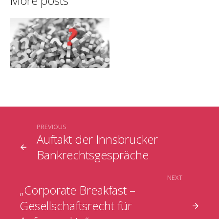
More posts
30 Seconds FlexCo
PREVIOUS
– Weitere
Auftakt der Innsbrucker
Antworten zur
Bankrechtsgespräche
Flexiblen
Kapitalgesellschaft
NEXT
„Corporate Breakfast –
Gesellschaftsrecht für