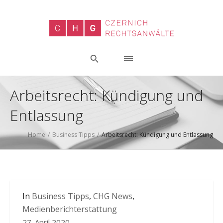
Arbeitsrecht: Kündigung und
Entlassung
Home
/
Business Tipps
/
Arbeitsrecht: Kündigung und Entlassung
In
Business Tipps
,
CHG News
,
Medienberichterstattung
27. April 2020