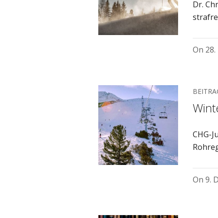
Dr. Ch
strafr
On
28.
BEITRA
Wint
CHG-Ju
Rohreg
On
9. 