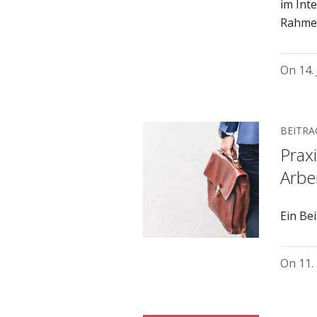
im Int
Rahme
On
14.
BEITRA
Prax
Arbei
Ein Be
On
11.