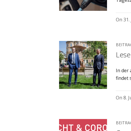
Tagesz
On
31.
BEITRA
Lese
In der
findet 
On
8. 
BEITRA