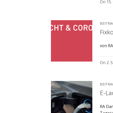
On
15.
BEITRA
Fixk
von RA
On
2. 
BEITRA
E-La
RA Dan