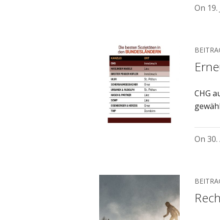
On
19.
BEITRA
Erne
CHG au
gewähl
On
30.
BEITRA
Rech