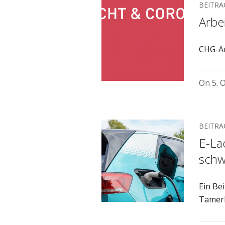
BEITRA
Arbe
CHG-An
On
5. 
BEITRA
E-La
schw
Ein Bei
Tamer