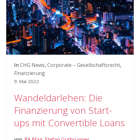
In
CHG News
,
Corporate – Gesellschaftsrecht
,
Finanzierung
9. Mai 2022
Wandeldarlehen: Die
Finanzierung von Start-
ups mit Convertible Loans
von
RA Mag. Stefan Gutbrunner