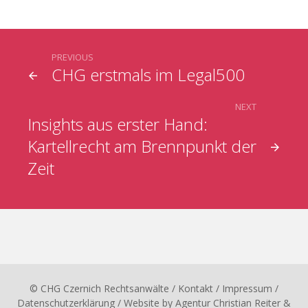
PREVIOUS
CHG erstmals im Legal500
NEXT
Insights aus erster Hand:
Kartellrecht am Brennpunkt der
Zeit
© CHG Czernich Rechtsanwälte
/ Kontakt
/
Impressum
/
Datenschutzerklärung
/ Website by
Agentur Christian Reiter &