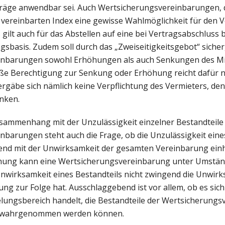
träge anwendbar sei. Auch Wertsicherungsvereinbarungen, d
des vereinbarten Index eine gewisse Wahlmöglichkeit für den 
 gilt auch für das Abstellen auf eine bei Vertragsabschluss 
gsbasis. Zudem soll durch das „Zweiseitigkeitsgebot“ sicher
inbarungen sowohl Erhöhungen als auch Senkungen des Mi
oße Berechtigung zur Senkung oder Erhöhung reicht dafür ni
ergäbe sich nämlich keine Verpflichtung des Vermieters, den 
enken.
sammenhang mit der Unzulässigkeit einzelner Bestandteile
barungen steht auch die Frage, ob die Unzulässigkeit eines
nd mit der Unwirksamkeit der gesamten Vereinbarung einh
hung kann eine Wertsicherungsvereinbarung unter Umstän
nwirksamkeit eines Bestandteils nicht zwingend die Unwirk
g zur Folge hat. Ausschlaggebend ist vor allem, ob es sich
lungsbereich handelt, die Bestandteile der Wertsicherungs
er wahrgenommen werden können.