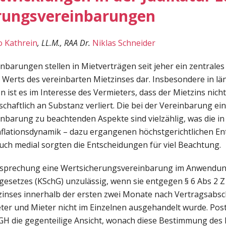
rungsvereinbarungen
o Kathrein
, LL.M., RAA Dr.
Niklas Schneider
barungen stellen in Mietverträgen seit jeher ein zentrales
 Werts des vereinbarten Mietzinses dar. Insbesondere in lä
n ist es im Interesse des Vermieters, dass der Mietzins nich
chaftlich an Substanz verliert. Die bei der Vereinbarung ei
barung zu beachtenden Aspekte sind vielzählig, was die in 
nflationsdynamik – dazu ergangenen höchstgerichtlichen E
Auch medial sorgten die Entscheidungen für viel Beachtung.
htsprechung eine Wertsicherungsvereinbarung im Anwendun
setzes (KSchG) unzulässig, wenn sie entgegen § 6 Abs 2 Z
inses innerhalb der ersten zwei Monate nach Vertragsabsch
ter und Mieter nicht im Einzelnen ausgehandelt wurde. Pos
GH die gegenteilige Ansicht, wonach diese Bestimmung des 