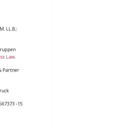
M. LL.B.:
gruppen
ss Law.
& Partner
bruck
-567373 -15