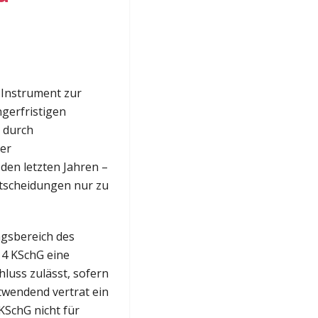
 Instrument zur
ngerfristigen
t durch
ner
den letzten Jahren –
ntscheidungen nur zu
gsbereich des
 4 KSchG eine
luss zulässt, sofern
twendend vertrat ein
KSchG nicht für