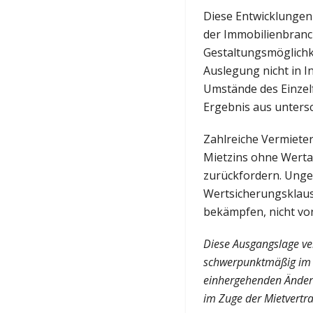
Diese Entwicklungen 
der Immobilienbranc
Gestaltungsmöglichk
Auslegung nicht in I
Umstände des Einzelfa
Ergebnis aus untersc
Zahlreiche Vermiete
Mietzins ohne Werta
zurückfordern. Ungea
Wertsicherungsklaus
bekämpfen, nicht von
Diese Ausgangslage ve
schwerpunktmäßig im n
einhergehenden Änderu
im Zuge der Mietvertra