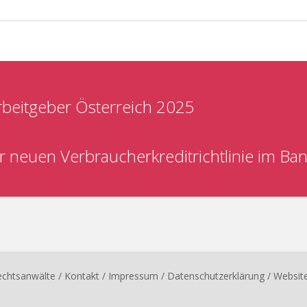
beitgeber Österreich 2025
ur neuen Verbraucherkreditrichtlinie im B
echtsanwälte
/ Kontakt
/
Impressum
/
Datenschutzerklärung
/ Websit