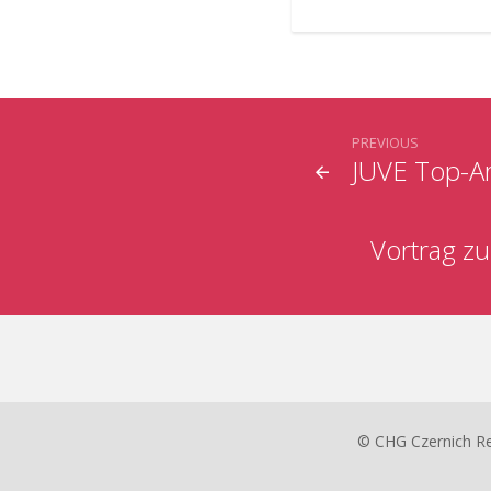
PREVIOUS
JUVE Top-Ar
Vortrag z
© CHG Czernich R