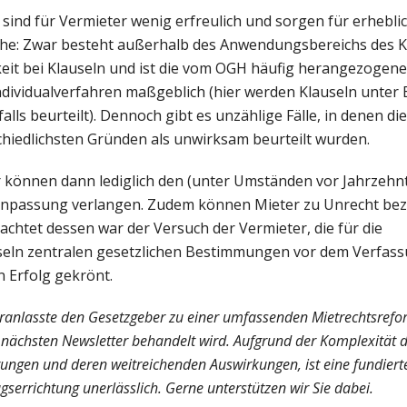
sind für Vermieter wenig erfreulich und sorgen für erhebli
he: Zwar besteht außerhalb des Anwendungsbereichs des 
eit bei Klauseln und ist die vom OGH häufig herangezogene
ndividualverfahren maßgeblich (hier werden Klauseln unter
lls beurteilt). Dennoch gibt es unzählige Fälle, in denen di
hiedlichsten Gründen als unwirksam beurteilt wurden.
r können dann lediglich den (unter Umständen vor Jahrzehn
npassung verlangen. Zudem können Mieter zu Unrecht bez
chtet dessen war der Versuch der Vermieter, die für die
eln zentralen gesetzlichen Bestimmungen vor dem Verfass
 Erfolg gekrönt.
ranlasste den Gesetzgeber zu einer umfassenden Mietrechtsrefo
ächsten Newsletter behandelt wird. Aufgrund der Komplexität 
ngen und deren weitreichenden Auswirkungen, ist eine fundierte
gserrichtung unerlässlich. Gerne unterstützen wir Sie dabei.