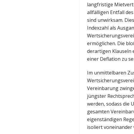
langfristige Mietver
allfälligen Entfall 
sind unwirksam. Dies
Indexzahl als Ausgan
Wertsicherungsvere
ermöglichen. Die bl
derartigen Klauseln 
einer Deflation zu s
Im unmittelbaren Zu
Wertsicherungsverein
Vereinbarung zwinge
jüngster Rechtsprec
werden, sodass die U
gesamten Vereinbarun
eigenständigen Rege
isoliert voneinand