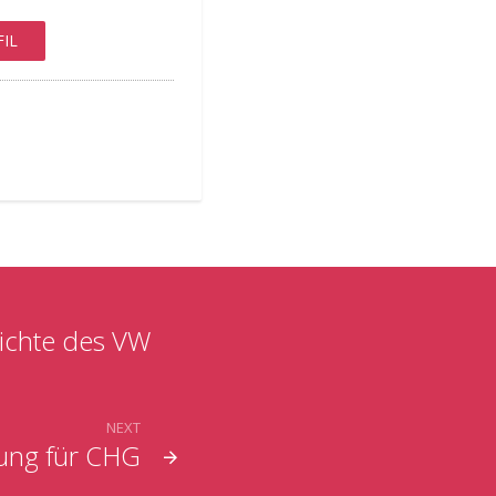
IL
Lichte des VW
NEXT
rung für CHG