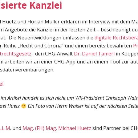
isierte Kanzlei
 Huetz und Florian Müller erklären im Interview mit dem M
len Angebote die Kanzlei in der letzten Zeit – beschleunigt d
 hat. Die Neuentwicklungen umfassen die
digitale Rechtsber
ar-Reihe „Recht und Corona“ und einen bereits bewährten
P
trechtsgesetz
, den CHG-Anwalt
Dr. Daniel Tamerl
in Kooper
em arbeiten wir an einer CHG-App und an einem Tool zur au
gsdatenvereinbarungen.
l.
 im Artikel handelt es sich nicht um WK-Präsident Christoph Wal
hael Huetz
Ein Foto von Herrn Walser ist auf der nächsten Seite 
 LL.M
. und
Mag. (FH) Mag. Michael Huetz
sind Partner bei CH