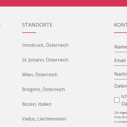
e
STANDORTE
KON
Innsbruck, Österreich
Nam
St. Johann, Österreich
Email
Nachr
Wien, Österreich
Daten
Bregenz, Österreich
Ic
Da
Bozen, Italien
Die abge
Ihres Anl
Vaduz, Liechtenstein
in unser