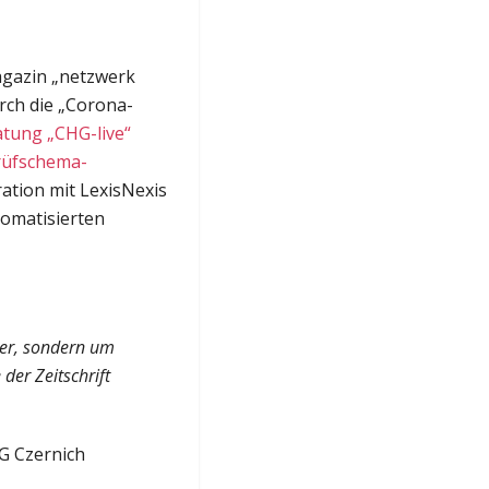
agazin „netzwerk
urch die „Corona-
atung „CHG-live“
rüfschema-
ation mit LexisNexis
tomatisierten
ser, sondern um
der Zeitschrift
G Czernich