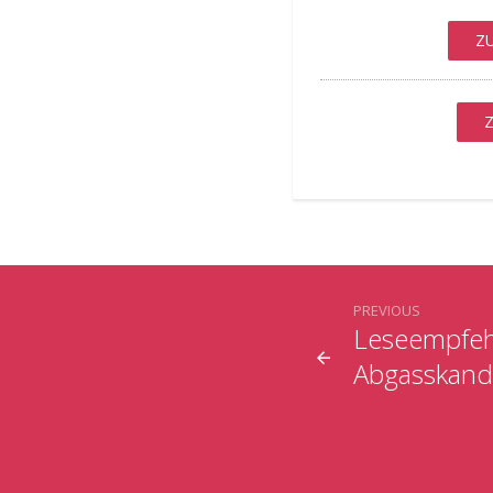
Z
PREVIOUS
Leseempfehl
Abgasskand