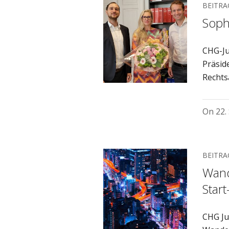
BEITRA
Soph
CHG-Ju
Präsid
Rechts
On
22.
BEITRA
Wand
Star
CHG Ju