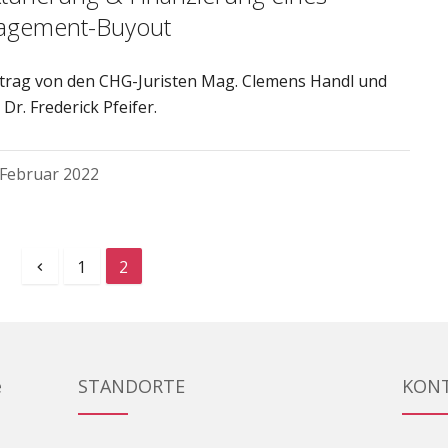
agement-Buyout
itrag von den CHG-Juristen Mag. Clemens Handl und
Dr. Frederick Pfeifer.
 Februar 2022
1
2
e
STANDORTE
KON