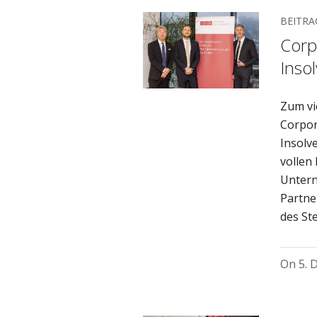
BEITRA
Corp
Inso
Zum vi
Corpor
Insolv
vollen
Untern
Partne
des St
On
5. 