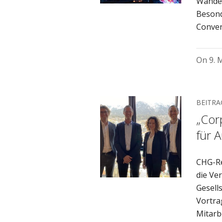
Wandel
Besond
Conver
On
9. 
BEITRA
„Cor
für 
CHG-Re
die Ve
Gesell
Vortra
Mitarb