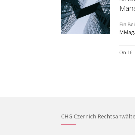
Man
Ein Be
MMag. 
On
16.
CHG Czernich Rechtsanwält