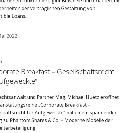
darlehen funktioniert, gibt Beispiele und erläutert die
erheiten der vertraglichen Gestaltung von
tible Loans.
Mai 2022
G
porate Breakfast – Gesellschaftsrecht
Aufgeweckte“
chtsanwalt und Partner Mag. Michael Huetz eröffnet
ranstatungsreihe „Corporate Breakfast –
schaftsrecht für Aufgeweckte“ mit einem spannenden
g zu Phantom Shares & Co. – Moderne Modelle der
eiterbeteiligung.