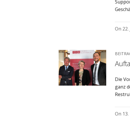
Suppor
Geschä
On
22.
BEITRA
Auft
Die Vo
ganz 
Restru
On
13.