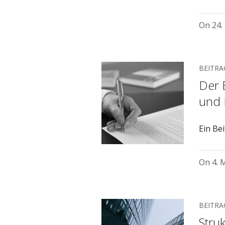
On
24.
BEITRA
Der 
und 
Ein Be
On
4. 
BEITRA
Stru