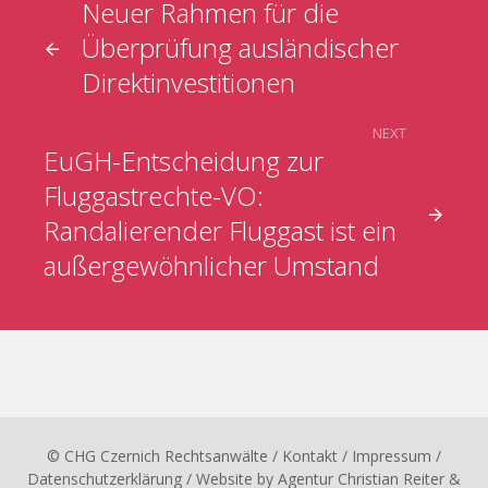
Neuer Rahmen für die
Überprüfung ausländischer
Direktinvestitionen
NEXT
EuGH-Entscheidung zur
Fluggastrechte-VO:
Randalierender Fluggast ist ein
außergewöhnlicher Umstand
© CHG Czernich Rechtsanwälte
/ Kontakt
/
Impressum
/
Datenschutzerklärung
/ Website by
Agentur Christian Reiter &