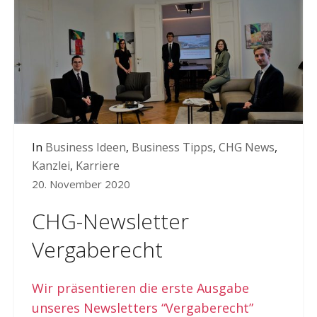
In
Business Ideen
,
Business Tipps
,
CHG News
,
Kanzlei
,
Karriere
20. November 2020
CHG-Newsletter
Vergaberecht
Wir präsentieren die erste Ausgabe
unseres Newsletters “Vergaberecht”