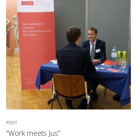
POST
“Work meets Jus”