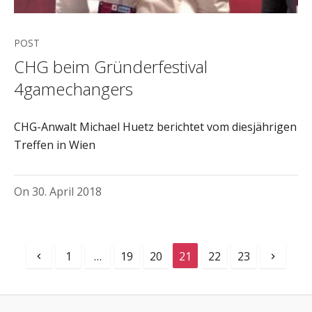
POST
CHG beim Gründerfestival
4gamechangers
CHG-Anwalt Michael Huetz berichtet vom diesjährigen
Treffen in Wien
On
30. April 2018
1
…
19
20
21
22
23