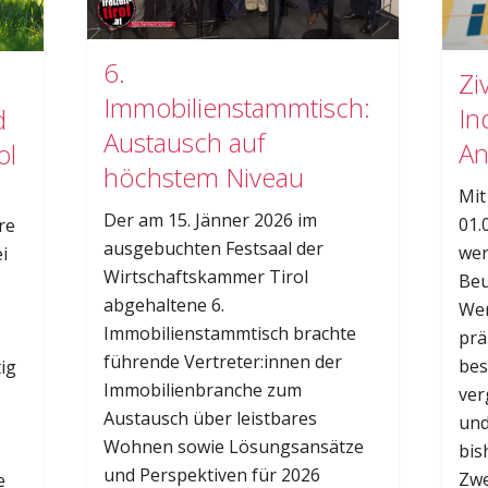
6.
Zi
Immobilienstammtisch:
In
d
Austausch auf
An
ol
höchstem Niveau
Mit
Der am 15. Jänner 2026 im
01.
re
ausgebuchten Festsaal der
wer
i
Wirtschaftskammer Tirol
Beu
abgehaltene 6.
Wer
Immobilienstammtisch brachte
prä
führende Vertreter:innen der
bes
ig
Immobilienbranche zum
ver
Austausch über leistbares
und
Wohnen sowie Lösungsansätze
bis
und Perspektiven für 2026
Zwe
e