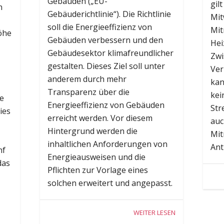
Gebäuden („EU-
gil
n
Gebäuderichtlinie“). Die Richtlinie
Mit
soll die Energieeffizienz von
Mit
Höhe
Gebäuden verbessern und den
Hei
Gebäudesektor klimafreundlicher
Zwi
gestalten. Dieses Ziel soll unter
Ver
anderem durch mehr
kan
Transparenz über die
kei
e
Energieeffizienz von Gebäuden
Str
ies
erreicht werden. Vor diesem
auc
Hintergrund werden die
Mit
inhaltlichen Anforderungen von
Ant
nf
Energieausweisen und die
das
Pflichten zur Vorlage eines
solchen erweitert und angepasst.
WEITER LESEN