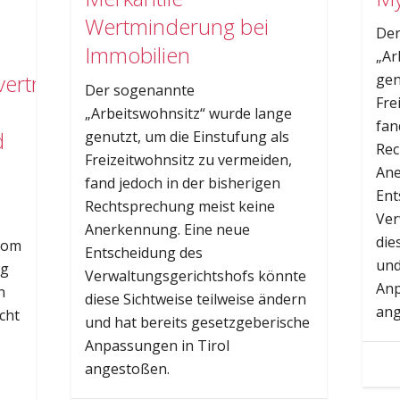
Wertminderung bei
Der
Immobilien
„Ar
ertrag
gen
Der sogenannte
Fre
„Arbeitswohnsitz“ wurde lange
fan
d
genutzt, um die Einstufung als
Rec
Freizeitwohnsitz zu vermeiden,
Ane
fand jedoch in der bisherigen
Ent
Rechtsprechung meist keine
Ver
Anerkennung. Eine neue
die
vom
Entscheidung des
und
ag
Verwaltungsgerichtshofs könnte
Anp
n
diese Sichtweise teilweise ändern
ang
cht
und hat bereits gesetzgeberische
Anpassungen in Tirol
angestoßen.