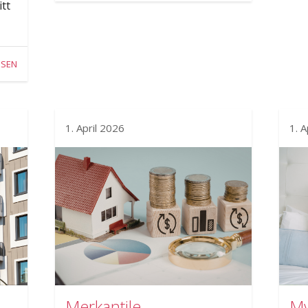
tt
ESEN
1. April 2026
1. A
Merkantile
My