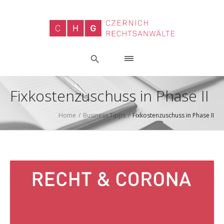
Fixkostenzuschuss in Phase II
Home
/
Business Tipps
/
Fixkostenzuschuss in Phase II