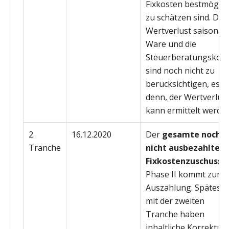
Fixkosten bestmöglic
zu schätzen sind. Der
Wertverlust saisonal
Ware und die
Steuerberatungskos
sind noch nicht zu
berücksichtigen, es se
denn, der Wertverlus
kann ermittelt werden
2.
16.12.2020
Der
gesamte noch
Tranche
nicht ausbezahlte
Fixkostenzuschuss
d
Phase II kommt zur
Auszahlung. Spätest
mit der zweiten
Tranche haben
inhaltliche Korrektur