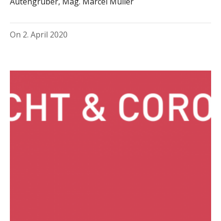
Autengruber, Mag. Marcel Müller
On
2. April 2020